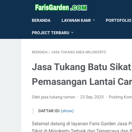
BERANDA
LAYANAN KAMI
PORTOFOLIO
PROJECT TERBARU
BERANDA
/
JASA TUKANG AREA MOJOKERTO
Jasa Tukang Batu Sikat
Pemasangan Lantai Carp
Oleh jasa tukang taman
23 Sep, 2025
Posting Kom
DAFTAR ISI
(show)
Selamat datang di layanan Faris Garden Jasa Pr
Sikat di Mojokerto Terbaik dan Terpercaya da